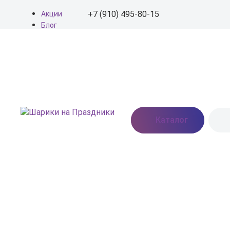
+7 (910) 495-80-15
Акции
Блог
О нас
+7 (910) 495-80-15
Доставка
Оплата
info@shariki-na-
Контакты
prazdniki.ru
Пн - Вс: 9:00 - 20:00
Москва, Востряковское
Каталог
шоссе, дом 7, стр. 3