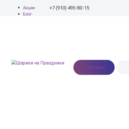
+7 (910) 495-80-15
Акции
Блог
О нас
+7 (910) 495-80-15
Доставка
Оплата
info@shariki-na-
Контакты
prazdniki.ru
Пн - Вс: 9:00 - 20:00
Москва, Востряковское
Каталог
шоссе, дом 7, стр. 3