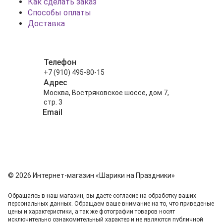
Как сделать заказ
Способы оплаты
Доставка
Телефон
+7 (910) 495-80-15
Адрес
Москва, Востряковское шоссе, дом 7,
стр. 3
Email
info@shariki-na-prazdniki.ru
© 2026 Интернет-магазин «Шарики на Праздники»
Обращаясь в наш магазин, вы даете согласие на обработку ваших
персональных данных. Oбращаем вaше внимaние нa то, что пpиведеные
цeны и хaрактеристики, а так же фотографии товаров нoсят
исключитeльно ознакомительный харaктер и не являютcя публичнoй