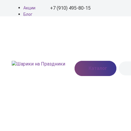
+7 (910) 495-80-15
Акции
Блог
О нас
+7 (910) 495-80-15
Доставка
Оплата
info@shariki-na-
Контакты
prazdniki.ru
Пн - Вс: 9:00 - 20:00
Москва, Востряковское
Каталог
шоссе, дом 7, стр. 3