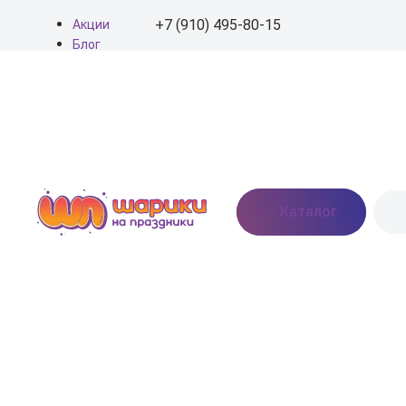
+7 (910) 495-80-15
Акции
Блог
О нас
+7 (910) 495-80-15
Доставка
Оплата
info@shariki-na-
Контакты
prazdniki.ru
Пн - Вс: 9:00 - 20:00
Москва, Востряковское
Каталог
шоссе, дом 7, стр. 3