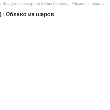
/
Воздушные шарики Баблс (Bubbles) : Облако из шаров
 : Облако из шаров