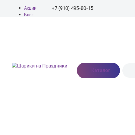
+7 (910) 495-80-15
Акции
Блог
О нас
+7 (910) 495-80-15
Доставка
Оплата
info@shariki-na-
Контакты
prazdniki.ru
Пн - Вс: 9:00 - 20:00
Москва, Востряковское
Каталог
шоссе, дом 7, стр. 3