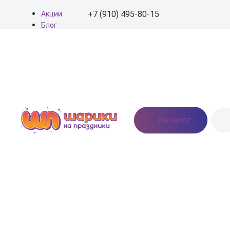
+7 (910) 495-80-15
Акции
Блог
О нас
+7 (910) 495-80-15
Доставка
Оплата
info@shariki-na-
Контакты
prazdniki.ru
Пн - Вс: 9:00 - 20:00
Москва, Востряковское
Каталог
шоссе, дом 7, стр. 3