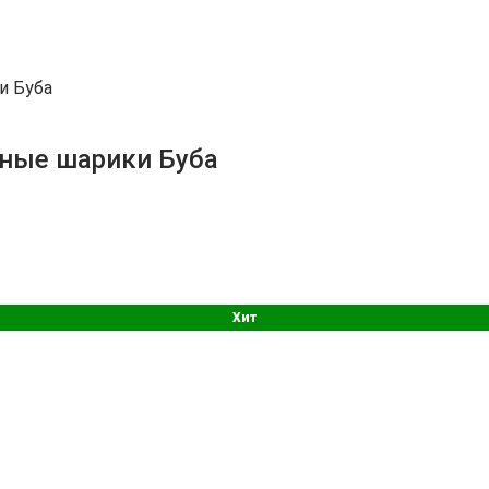
и Буба
шные шарики Буба
Хит