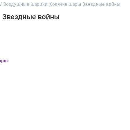
/
Воздушные шарики: Ходячие шары Звездные войны
Воздушные шарики: Ходячие шары Звездные войны
бра»