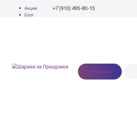
+7 (910) 495-80-15
Акции
Блог
О нас
+7 (910) 495-80-15
Доставка
Оплата
info@shariki-na-
Контакты
prazdniki.ru
Пн - Вс: 9:00 - 20:00
Москва, Востряковское
Каталог
шоссе, дом 7, стр. 3