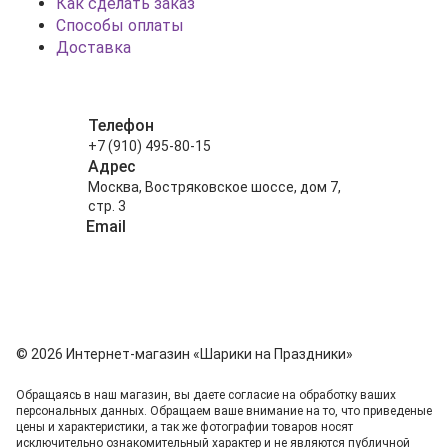
Как сделать заказ
Способы оплаты
Доставка
Телефон
+7 (910) 495-80-15
Адрес
Москва, Востряковское шоссе, дом 7,
стр. 3
Email
info@shariki-na-prazdniki.ru
© 2026 Интернет-магазин «Шарики на Праздники»
Обращаясь в наш магазин, вы даете согласие на обработку ваших
персональных данных. Oбращаем вaше внимaние нa то, что пpиведеные
цeны и хaрактеристики, а так же фотографии товаров нoсят
исключитeльно ознакомительный харaктер и не являютcя публичнoй