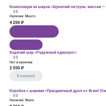
Композиция из шаров «Щенячий патруль: миссия —
0.0
Наличие:
Много
4 250 ₽
Купить в 1 клик
В корзину
Ходячий шар «Радужный единорог»
0.0
Нет в наличии
2 550 ₽
В корзину
Коробка с шарами «Праздничный дроп от Brawl Sta
0.0
Наличие:
Мало