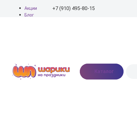
+7 (910) 495-80-15
Акции
Блог
О нас
+7 (910) 495-80-15
Доставка
Оплата
info@shariki-na-
Контакты
prazdniki.ru
Пн - Вс: 9:00 - 20:00
Москва, Востряковское
Каталог
шоссе, дом 7, стр. 3