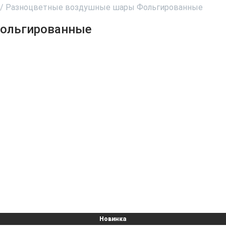
/
Разноцветные воздушные шары Фольгированные
ольгированные
Новинка