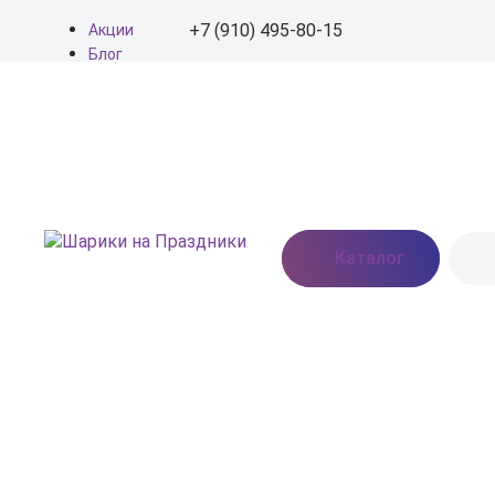
+7 (910) 495-80-15
Акции
Блог
О нас
+7 (910) 495-80-15
Доставка
Оплата
info@shariki-na-
Контакты
prazdniki.ru
Пн - Вс: 9:00 - 20:00
Москва, Востряковское
Каталог
шоссе, дом 7, стр. 3