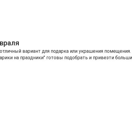
враля
 подарка или украшения помещения. Черные шарики ассоциируется с роскошью и
арики на праздники" готовы подобрать и привезти больш